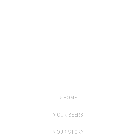
specializes in artisanal ales with a nod to the
agriculture and culture of the island.
Antillia operates a tasting and retail facility at
Pointe Seraphine.
HOME
OUR BEERS
OUR STORY