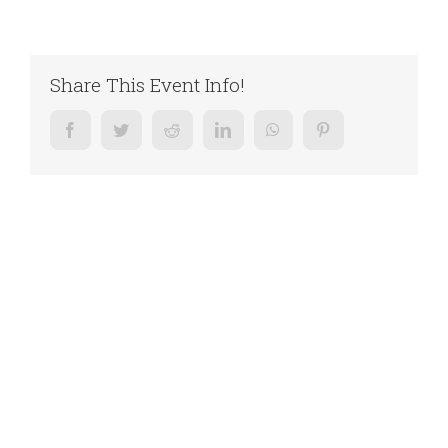
Share This Event Info!
Facebook
Twitter
Reddit
LinkedIn
WhatsApp
Pinterest
Related Posts