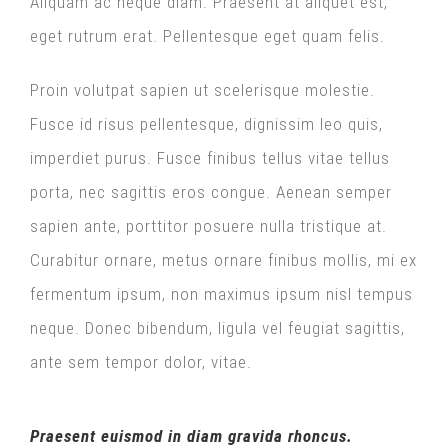
Aliquam ac neque diam. Praesent at aliquet est,
eget rutrum erat. Pellentesque eget quam felis.
Proin volutpat sapien ut scelerisque molestie.
Fusce id risus pellentesque, dignissim leo quis,
imperdiet purus. Fusce finibus tellus vitae tellus
porta, nec sagittis eros congue. Aenean semper
sapien ante, porttitor posuere nulla tristique at.
Curabitur ornare, metus ornare finibus mollis, mi ex
fermentum ipsum, non maximus ipsum nisl tempus
neque. Donec bibendum, ligula vel feugiat sagittis,
ante sem tempor dolor, vitae.
Praesent euismod in diam gravida rhoncus.